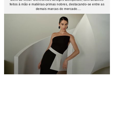
feitos à mão e matérias-primas nobres, destacando-se entre as
demais marcas do mercado.
Encontre tudo o que você precisa aqui na Iódice! Nossas peças
são cuidadosamente elaboradas para garantir que você se sinta
confiante em cada ocasião. Buscamos inspiração na essência
do moderno, incorporando elementos contemporâneos que
capturam a energia do nosso tempo.
Conheça nossa seleção de
calças
,
vestidos
,
jeans DNA
e
alfaiataria
. Seja qual for o seu estilo, Iódice está aqui te
acompanhar. Confira o site!