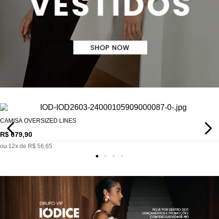
CAMISA OVERSIZED LINES
R$
679
,
90
ou
12
x de
R$
56
,
65