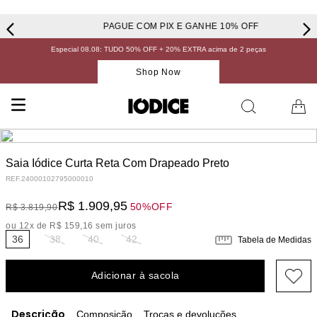
PAGUE COM PIX E GANHE 10% OFF
Especial 08.08: TUDO 50% OFF + 20% EXTRA acima de 2 peças
Shop Now
Saia Iódice Curta Reta Com Drapeado Preto
REF.
24000102795000010
R$
1
.
909
,
95
50%
OFF
R$
3
.
819
,
90
ou
12
x de
R$
159
,
16
sem juros
36
38
40
42
Tabela de Medidas
Adicionar à sacola
Descrição
Composição
Trocas e devoluções