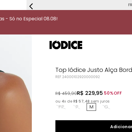
FRETE G
 - Só no Especial 08.08!
Top Iódice Justo Alça Bo
REF.
24000102920000092
R$
229
,
95
50%
OFF
R$
459
,
90
ou
4
x de
R$
57
,
48
sem juros
PP
P
M
G
Adicionar