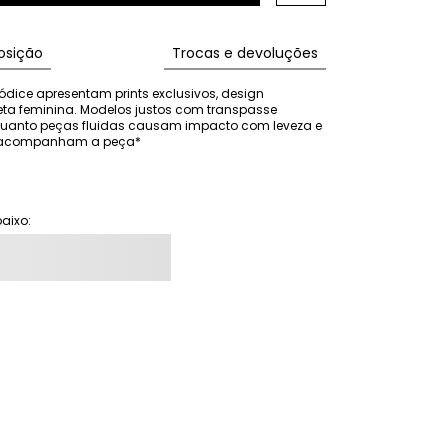
sição
Trocas e devoluções
ódice apresentam prints exclusivos, design 
eta feminina. Modelos justos com transpasse 
nquanto peças fluidas causam impacto com leveza e 
ão acompanham a peça*
aixo: