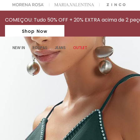
A ESCOLHER SEU LOOK?
FALE COM NOSSA PERSONAL SHOPPER.
COMEÇOU: Tudo 50% OFF + 20% EXTRA acima de 2 peças
Shop Now
NEW IN
ROUPAS
JEANS
OUTLET