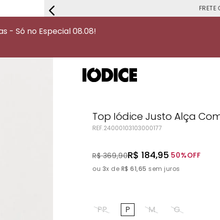
FRETE G
 - Só no Especial 08.08!
Top Iódice Justo Alça Com
REF.
24000103103000177
R$
184
,
95
50%
OFF
R$
369
,
90
ou
3
x de
R$
61
,
65
sem juros
PP
P
M
G