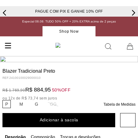
PAGUE COM PIX E GANHE 10% OFF
Especial 08.08: TUDO 50% OFF + 20% EXTRA acima de 2 peças
Shop Now
Blazer Tradicional Preto
REF.
24100100029000010
R$
884
,
95
50%
OFF
R$
1
.
769
,
90
ou
12
x de
R$
73
,
74
sem juros
P
M
G
GG
Tabela de Medidas
Adicionar à sacola
Descrição
Composição
Trocas e devoluções