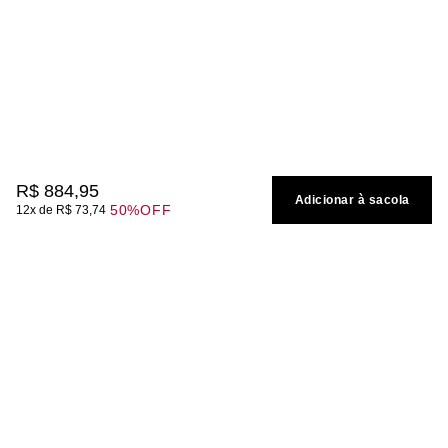
R$
884
,
95
Adicionar à sacola
50%
OFF
12
R$
73
,
74