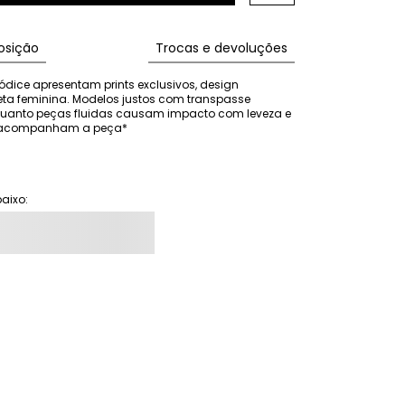
sição
Trocas e devoluções
ódice apresentam prints exclusivos, design 
eta feminina. Modelos justos com transpasse 
nquanto peças fluidas causam impacto com leveza e 
ão acompanham a peça*
aixo: