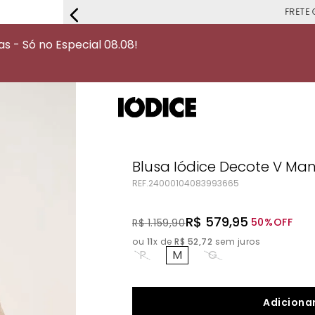
FRETE G
 - Só no Especial 08.08!
Blusa Iódice Decote V Ma
REF.
24000104083993665
R$
579
,
95
50%
OFF
R$
1
.
159
,
90
ou
11
x de
R$
52
,
72
sem juros
P
M
G
Adicionar