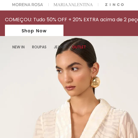
A ESCOLHER SEU LOOK?
FALE COM NOSSA PERSONAL SHOPPER.
COMEÇOU: Tudo 50% OFF + 20% EXTRA acima de 2 peças
Shop Now
NEW IN
ROUPAS
JEANS
OUTLET