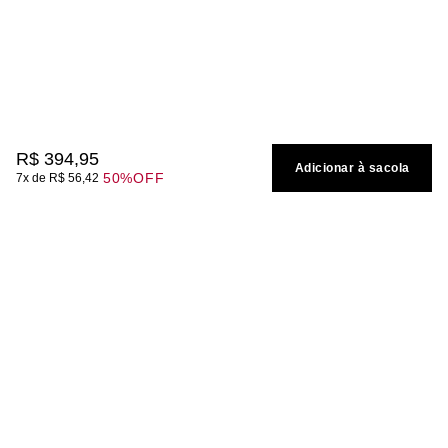
R$
394
,
95
Adicionar à sacola
50%
OFF
7
R$
56
,
42