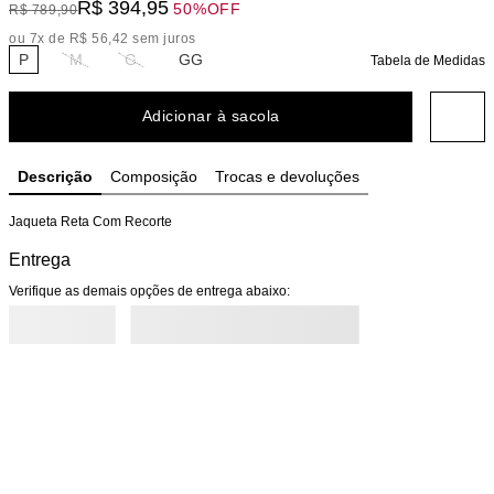
R$
394
,
95
50%
OFF
R$
789
,
90
ou
7
x de
R$
56
,
42
sem juros
P
M
G
GG
Tabela de Medidas
Adicionar à sacola
Descrição
Composição
Trocas e devoluções
Jaqueta Reta Com Recorte
Entrega
Verifique as demais opções de entrega abaixo: