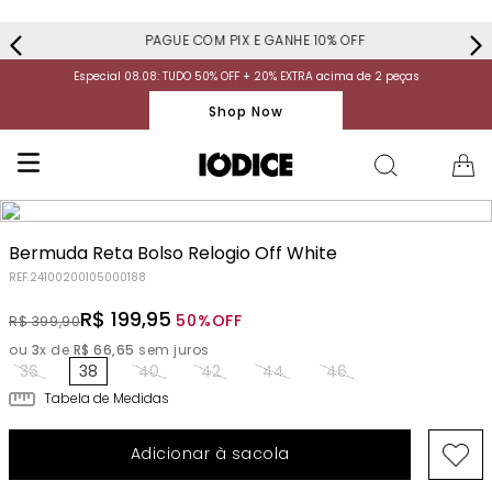
PAGUE COM PIX E GANHE 10% OFF
Especial 08.08: TUDO 50% OFF + 20% EXTRA acima de 2 peças
Shop Now
Bermuda Reta Bolso Relogio Off White
REF.
24100200105000188
R$
199
,
95
50%
OFF
R$
399
,
90
ou
3
x de
R$
66
,
65
sem juros
36
38
40
42
44
46
Tabela de Medidas
Adicionar à sacola