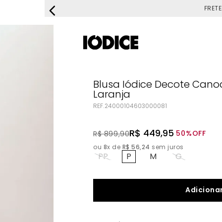
FRETE G
Blusa Iódice Decote Can
Laranja
REF.
24000104603000081
R$
449
,
95
50%
OFF
R$
899
,
90
ou
8
x de
R$
56
,
24
sem juros
PP
P
M
G
Adicionar