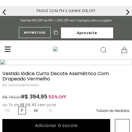
PAGUE COM PIX E GANHE 10% OFF
Ganhe 10% OFF no PIX + 20% OFF na 1ª compra com o cupom
Aproveite
MYFIRSTIOD
Vestido Iódice Curto Decote Assimétrico Com
Drapeado Vermelho
REF.
24000104619009140
R$
394
,
95
50%
OFF
R$
789
,
90
ou
7
x de
R$
56
,
42
sem juros
PP
P
M
G
Tabela de Medidas
Adicionar à sacola