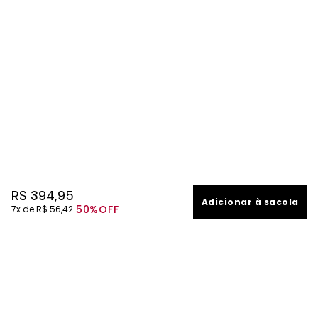
R$
394
,
95
Adicionar à sacola
50%
OFF
7
R$
56
,
42