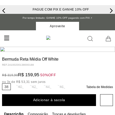
PAGUE COM PIX E GANHE 10% OFF
Por tempo limitado: GANHE 10% OFF pagando com PIX ⚡️
Aproveite
Bermuda Reta Média Off White
REF.
24100200138000188
R$
159
,
95
50%
OFF
R$
319
,
90
ou
3
x de
R$
53
,
31
sem juros
38
40
42
44
46
Tabela de Medidas
Adicionar à sacola
Descrição
Composição
Trocas e devoluções