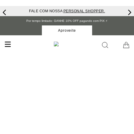
FALE COM NOSSA
PERSONAL SHOPPER.
Por tempo limitado: GANHE 10% OFF pagando com PIX ⚡️
Aproveite