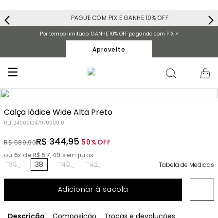
PAGUE COM PIX E GANHE 10% OFF
Por tempo limitado: GANHE 10% OFF pagando com PIX ⚡️
Aproveite
Calça Iódice Wide Alta Preto
REF.
24000104797000010
R$
344
,
95
50%
OFF
R$
689
,
90
ou
6
x de
R$
57
,
49
sem juros
36
38
40
42
Tabela de Medidas
Adicionar à sacola
Descrição
Composição
Trocas e devoluções