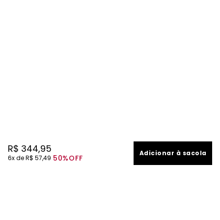
R$
344
,
95
Adicionar à sacola
50%
OFF
6
R$
57
,
49