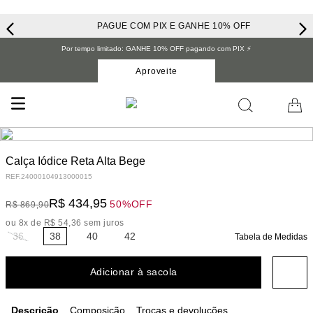
PAGUE COM PIX E GANHE 10% OFF
Por tempo limitado: GANHE 10% OFF pagando com PIX ⚡️
Aproveite
Calça Iódice Reta Alta Bege
REF.
24000104913000015
R$
434
,
95
50%
OFF
R$
869
,
90
ou
8
x de
R$
54
,
36
sem juros
36
38
40
42
Tabela de Medidas
Adicionar à sacola
Descrição
Composição
Trocas e devoluções