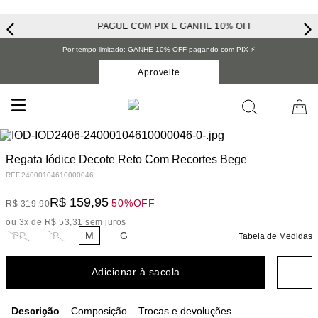
PAGUE COM PIX E GANHE 10% OFF
Por tempo limitado: GANHE 10% OFF pagando com PIX ⚡️
Aproveite
Regata Iódice Decote Reto Com Recortes Bege
REF.
24000104610000046
R$
159
,
95
50%
OFF
R$
319
,
90
ou
3
x de
R$
53
,
31
sem juros
PP
P
M
G
Tabela de Medidas
Adicionar à sacola
Descrição
Composição
Trocas e devoluções