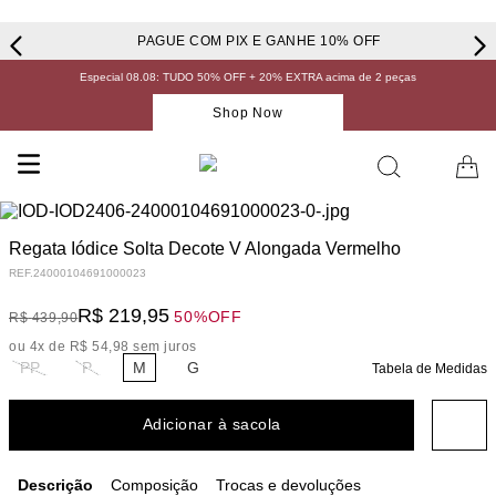
PAGUE COM PIX E GANHE 10% OFF
Especial 08.08: TUDO 50% OFF + 20% EXTRA acima de 2 peças
Shop Now
Regata Iódice Solta Decote V Alongada Vermelho
REF.
24000104691000023
R$
219
,
95
50%
OFF
R$
439
,
90
ou
4
x de
R$
54
,
98
sem juros
PP
P
M
G
Tabela de Medidas
Adicionar à sacola
Descrição
Composição
Trocas e devoluções