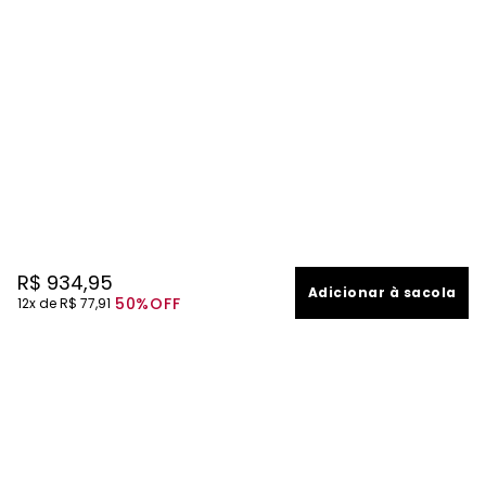
R$
934
,
95
Adicionar à sacola
50%
OFF
12
R$
77
,
91