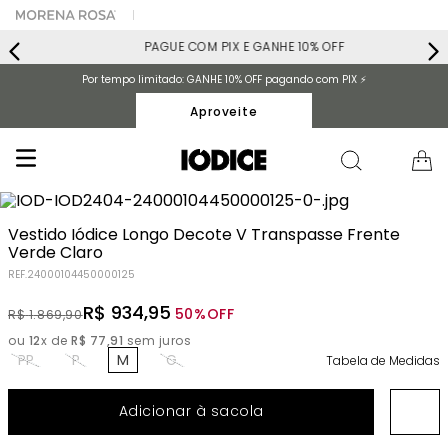
PAGUE COM PIX E GANHE 10% OFF
Por tempo limitado: GANHE 10% OFF pagando com PIX ⚡️
Aproveite
Vestido Iódice Longo Decote V Transpasse Frente
Verde Claro
REF.
24000104450000125
R$
934
,
95
50%
OFF
R$
1
.
869
,
90
ou
12
x de
R$
77
,
91
sem juros
PP
P
M
G
Tabela de Medidas
Adicionar à sacola