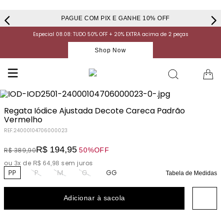
PAGUE COM PIX E GANHE 10% OFF
Especial 08.08: TUDO 50% OFF + 20% EXTRA acima de 2 peças
Shop Now
Regata Iódice Ajustada Decote Careca Padrão
Vermelho
REF.
24000104706000023
R$
194
,
95
50%
OFF
R$
389
,
90
ou
x de
sem juros
3
R$
64
,
98
PP
P
M
G
GG
Tabela de Medidas
Adicionar à sacola