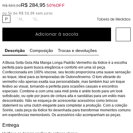
R$
284
,
95
50%
OFF
R$
569
,
90
ou
5
x de
R$
56
,
99
sem juros
P
M
G
Tabela de Medidas
Adicionar à sacola
Descrição
Composição
Trocas e devoluções
A Blusa Solta Gola Alta Manga Longa Padrão Vermelho da Iódice é a escolha 
perfeita para quem busca elegância e conforto em uma só peça. 
Confeccionada em 100% viscose, seu tecido proporciona uma suave sensação 
ao toque, ideal para as temporadas de Outono/Inverno. O tom vibrante do 
vermelho não apenas exalta sua personalidade, mas também traz um toque 
festivo ao visual, tornando-a perfeita para ocasiões casuais e encontros 
especiais. Combine-a com uma saia midi preta e ankle boots para um look 
sofisticado, ou opte por jeans de cintura alta e sandálias para um estilo mais 
descontraído. Não se esqueça de acrescentar acessórios como brincos 
statement ou uma clutch elegante para completar a produção. Com a coleção 
Soirée, cada peça da Iódice foi desenhada para transformar momentos comuns 
em experiências memoráveis. Os acessórios não acompanham as peças.
Entrega