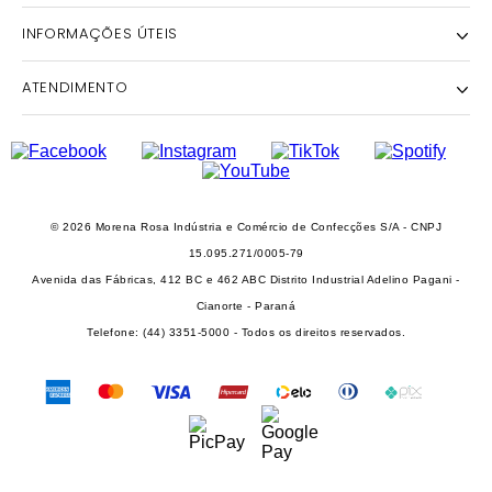
INFORMAÇÕES ÚTEIS
NOSSA HISTÓRIA
NOSSAS LOJAS
ATENDIMENTO
POLÍTICA DE ENTREGA E RETIRADA EM LOJA
POLÍTICA DE PRIVACIDADE
TROCAS E DEVOLUÇÕES
INSTITUTO MORENA ROSA
FALECONOSCO@IODICE.COM.BR
TROQUE FÁCIL
GRUPO MORENA ROSA
WHATSAPP: (41) 4042-1559
REGULAMENTO E PROMOÇÕES
SEJA UM FRANQUEADO
DAS 08 ÀS 18H
© 2026 Morena Rosa Indústria e Comércio de Confecções S/A - CNPJ
RECLAME AQUI
SEJA UM REVENDEDOR
15.095.271/0005-79
PERSONAL SHOPPER
Avenida das Fábricas, 412 BC e 462 ABC Distrito Industrial Adelino Pagani -
PERSONAL SHOPPER
Cianorte - Paraná
Telefone: (44) 3351-5000 - Todos os direitos reservados.