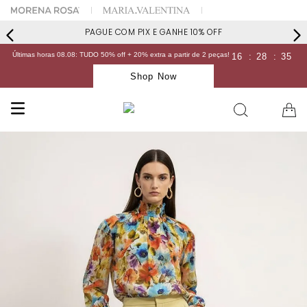
PAGUE COM PIX E GANHE 10% OFF
Últimas horas 08.08: TUDO 50% off + 20% extra a partir de 2 peças!
16
:
28
:
35
Shop Now