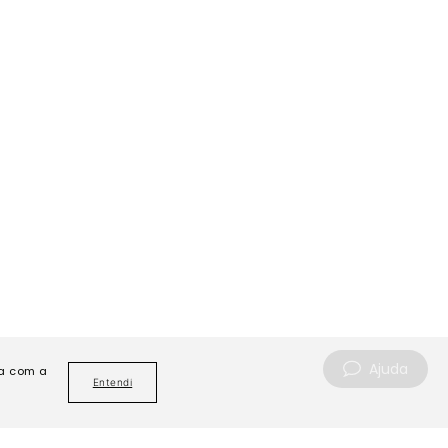
Ajuda
da com a
Entendi