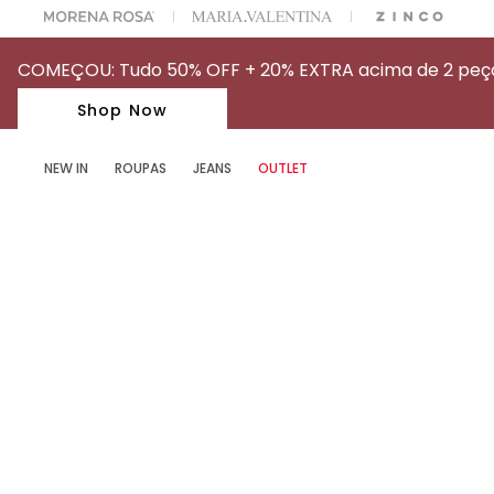
OFF NA SUA 1° COMPRA USANDO O CUPOM: MYFIRSTIOD
COMEÇOU: Tudo 50% OFF + 20% EXTRA acima de 2 peças
Shop Now
NEW IN
ROUPAS
JEANS
OUTLET