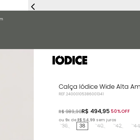
FRETE G
om
Calça Iódice Wide Alta A
REF.
24000105386001341
R$
494
,
95
50%
OFF
R$
989
,
90
ou
9
x de
R$
54
,
99
sem juros
36
38
40
42
4