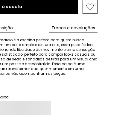
 à sacola
sição
Trocas e devoluções
amarelo é a escolha perfeita para quem busca 
m um corte amplo e cintura alta, essa peça é ideal 
orcionando liberdade de movimento e uma sensação 
e sofisticado, perfeito para compor looks casuais ou 
 de seda e sandálias de tiras para um visual chic 
ara um passeio descontraído. Essa calça é uma 
ta para transformar qualquer momento em uma 
cessórios não acompanham as peças.
aixo: