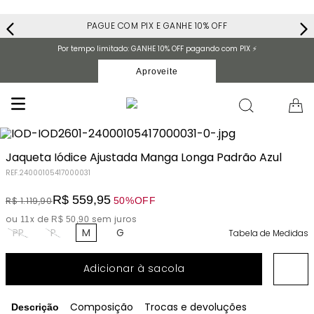
PAGUE COM PIX E GANHE 10% OFF
Por tempo limitado: GANHE 10% OFF pagando com PIX ⚡️
Aproveite
Jaqueta Iódice Ajustada Manga Longa Padrão Azul
REF.
24000105417000031
R$
559
,
95
50%
OFF
R$
1
.
119
,
90
ou
x de
sem juros
11
R$
50
,
90
PP
P
M
G
Tabela de Medidas
Adicionar à sacola
Composição
Trocas e devoluções
Descrição