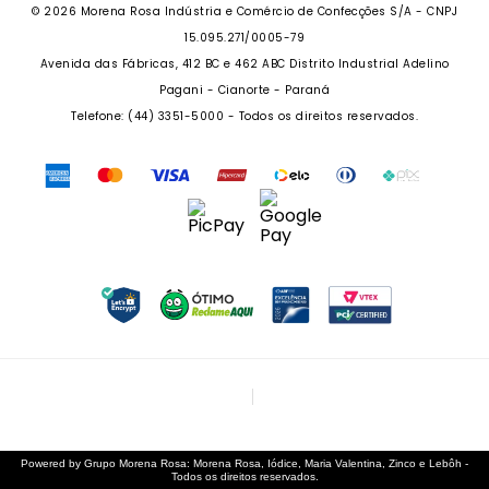
SEJA UM FRANQUEADO
DAS 08 ÀS 18H
© 2026 Morena Rosa Indústria e Comércio de Confecções S/A - CNPJ
RECLAME AQUI
SEJA UM REVENDEDOR
15.095.271/0005-79
PERSONAL SHOPPER
Avenida das Fábricas, 412 BC e 462 ABC Distrito Industrial Adelino
PERSONAL SHOPPER
Pagani - Cianorte - Paraná
Telefone: (44) 3351-5000 - Todos os direitos reservados.
Powered by Grupo Morena Rosa: Morena Rosa, Iódice, Maria Valentina, Zinco e Lebôh -
Todos os direitos reservados.