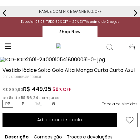
PAGUE COM PIX E GANHE 10% OFF
Especial 08.08: TUDO 50% OFF + 20% EXTRA acima de 2 peças
Shop Now
Vestido Iódice Solto Gola Alta Manga Curta Curto Azul
REF.
24000105418000031
R$
449
,
95
50%
OFF
R$
899
,
90
ou
8
x de
R$
56
,
24
sem juros
PP
P
M
G
Tabela de Medidas
Adicionar à sacola
Descrição
Composição
Trocas e devoluções