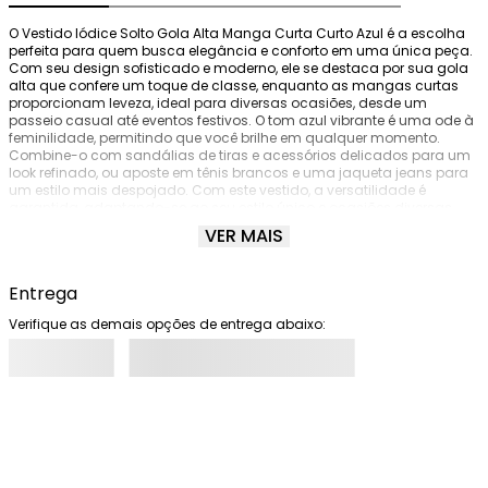
O Vestido Iódice Solto Gola Alta Manga Curta Curto Azul é a escolha 
perfeita para quem busca elegância e conforto em uma única peça. 
Com seu design sofisticado e moderno, ele se destaca por sua gola 
alta que confere um toque de classe, enquanto as mangas curtas 
proporcionam leveza, ideal para diversas ocasiões, desde um 
passeio casual até eventos festivos. O tom azul vibrante é uma ode à 
feminilidade, permitindo que você brilhe em qualquer momento. 
Combine-o com sandálias de tiras e acessórios delicados para um 
look refinado, ou aposte em tênis brancos e uma jaqueta jeans para 
um estilo mais despojado. Com este vestido, a versatilidade é 
garantida, adaptando-se ao seu estilo único e ocasiões diversas. 
Sinta-se confiante e poderosa ao vestir essa peça que exalta sua 
VER MAIS
essência e personalidade. Lembre-se, os acessórios não 
acompanham as peças.
Entrega
Verifique as demais opções de entrega abaixo: