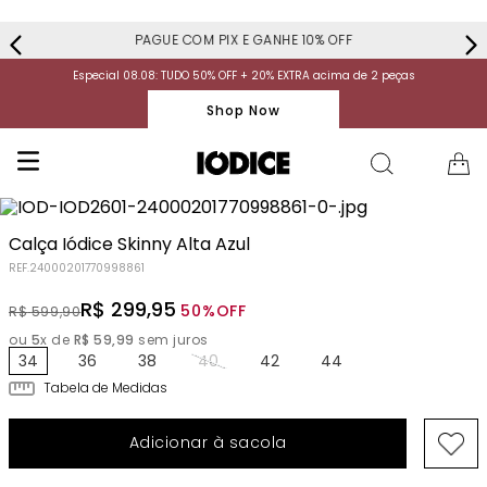
PAGUE COM PIX E GANHE 10% OFF
Especial 08.08: TUDO 50% OFF + 20% EXTRA acima de 2 peças
Shop Now
Calça Iódice Skinny Alta Azul
REF.
24000201770998861
R$
299
,
95
50%
OFF
R$
599
,
90
ou
5
x de
R$
59
,
99
sem juros
34
36
38
40
42
44
Tabela de Medidas
Adicionar à sacola