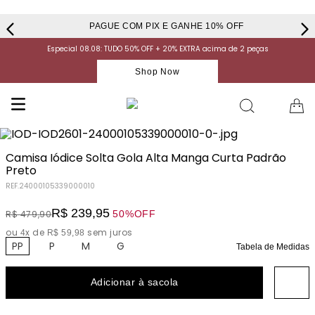
PAGUE COM PIX E GANHE 10% OFF
Especial 08.08: TUDO 50% OFF + 20% EXTRA acima de 2 peças
Shop Now
Camisa Iódice Solta Gola Alta Manga Curta Padrão
Preto
REF.
24000105339000010
R$
239
,
95
50%
OFF
R$
479
,
90
ou
x de
sem juros
4
R$
59
,
98
PP
P
M
G
Tabela de Medidas
Adicionar à sacola