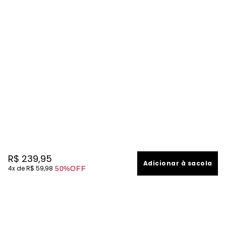
R$
239
,
95
Adicionar à sacola
4
R$
59
,
98
50%
OFF