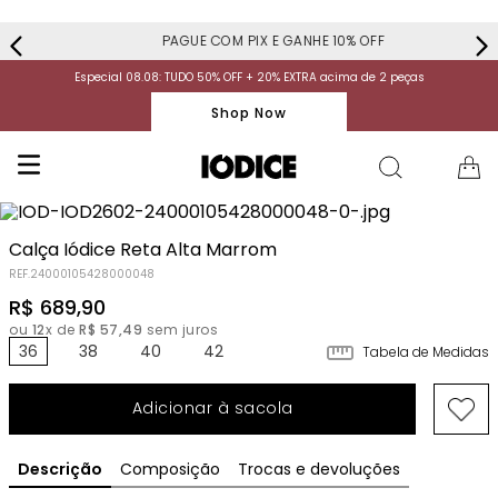
PAGUE COM PIX E GANHE 10% OFF
Especial 08.08: TUDO 50% OFF + 20% EXTRA acima de 2 peças
Shop Now
Calça Iódice Reta Alta Marrom
REF.
24000105428000048
R$
689
,
90
ou
12
x de
R$
57
,
49
sem juros
36
38
40
42
Tabela de Medidas
Adicionar à sacola
Descrição
Composição
Trocas e devoluções