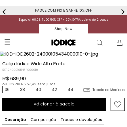
PAGUE COM PIX E GANHE 10% OFF
Especial 08.08: TUDO 50% OFF + 20% EXTRA acima de 2 peças
Shop Now
Calça Iódice Wide Alta Preto
REF.
24000105434000010
R$
689
,
90
ou
x de
sem juros
12
R$
57
,
49
36
38
40
42
44
Tabela de Medidas
Adicionar à sacola
Descrição
Composição
Trocas e devoluções