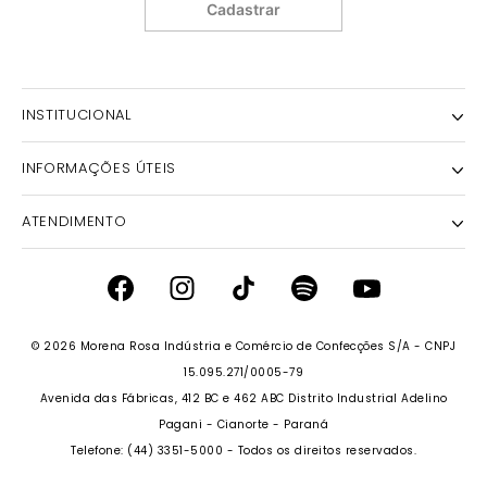
Cadastrar
INSTITUCIONAL
INFORMAÇÕES ÚTEIS
NOSSA HISTÓRIA
NOSSAS LOJAS
ATENDIMENTO
POLÍTICA DE ENTREGA E RETIRADA EM LOJA
POLÍTICA DE PRIVACIDADE
TROCAS E DEVOLUÇÕES
INSTITUTO MORENA ROSA
FALECONOSCO@IODICE.COM.BR
TROQUE FÁCIL
GRUPO MORENA ROSA
WHATSAPP: (41) 4042-1559
REGULAMENTO E PROMOÇÕES
© 2026 Morena Rosa Indústria e Comércio de Confecções S/A - CNPJ
SEJA UM FRANQUEADO
DAS 08 ÀS 18H
RECLAME AQUI
15.095.271/0005-79
SEJA UM REVENDEDOR
Avenida das Fábricas, 412 BC e 462 ABC Distrito Industrial Adelino
PERSONAL SHOPPER
PERSONAL SHOPPER
Pagani - Cianorte - Paraná
Telefone: (44) 3351-5000 - Todos os direitos reservados.