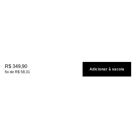
R$
349
,
90
Adicionar à sacola
6
R$
58
,
31