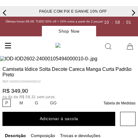
PAGUE COM PIX E GANHE 10% OFF
Últimas horas 08.08: TUDO 50% off + 20% extra a partir de 2 peças!
10
:
58
:
01
Shop Now
Camiseta Iódice Solta Decote Careca Manga Curta Padrão
Preto
REF.
24000105494000010
R$
349
,
90
ou
6
x de
R$
58
,
31
sem juros
P
M
G
GG
Tabela de Medidas
Adicionar à sacola
Descrição
Composição
Trocas e devoluções