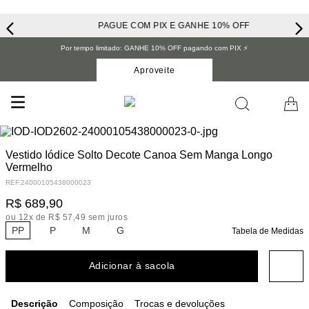
PAGUE COM PIX E GANHE 10% OFF
Por tempo limitado: GANHE 10% OFF pagando com PIX ⚡️
Aproveite
Vestido Iódice Solto Decote Canoa Sem Manga Longo
Vermelho
REF.
24000105438000023
R$
689
,
90
ou
12
x de
R$
57
,
49
sem juros
PP
P
M
G
Tabela de Medidas
Adicionar à sacola
Descrição
Composição
Trocas e devoluções