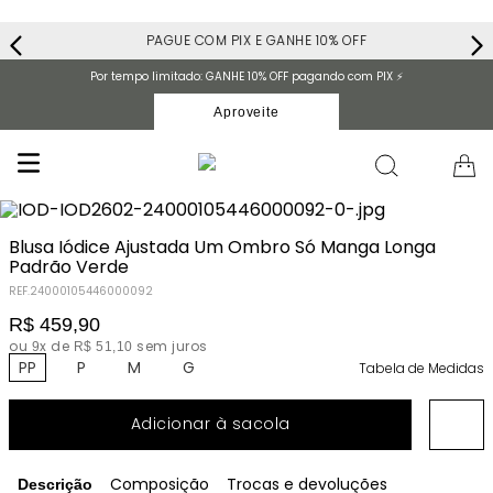
PAGUE COM PIX E GANHE 10% OFF
Por tempo limitado: GANHE 10% OFF pagando com PIX ⚡️
Aproveite
Blusa Iódice Ajustada Um Ombro Só Manga Longa
Padrão Verde
REF.
24000105446000092
R$
459
,
90
ou
x de
sem juros
9
R$
51
,
10
PP
P
M
G
Tabela de Medidas
Adicionar à sacola
Composição
Trocas e devoluções
Descrição