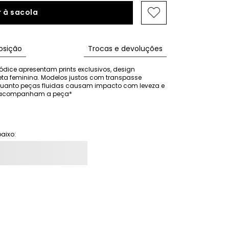
 à sacola
sição
Trocas e devoluções
ódice apresentam prints exclusivos, design 
eta feminina. Modelos justos com transpasse 
nquanto peças fluidas causam impacto com leveza e 
ão acompanham a peça*
aixo: