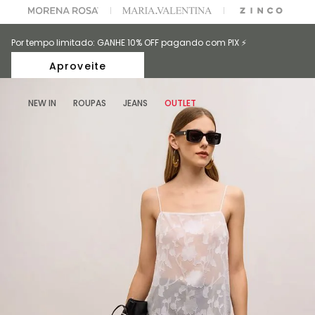
A ESCOLHER SEU LOOK?
FALE COM NOSSA PERSONAL SHOPPER.
Por tempo limitado: GANHE 10% OFF pagando com PIX ⚡️
Aproveite
NEW IN
ROUPAS
JEANS
OUTLET