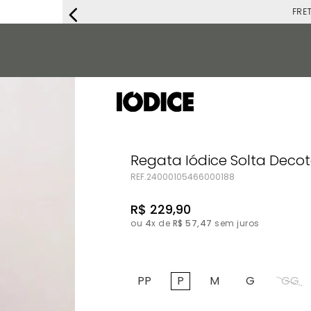
FRETE G
Regata Iódice Solta Deco
REF.
24000105466000188
R$
229
,
90
ou
4
x de
R$
57
,
47
sem juros
PP
P
M
G
GG