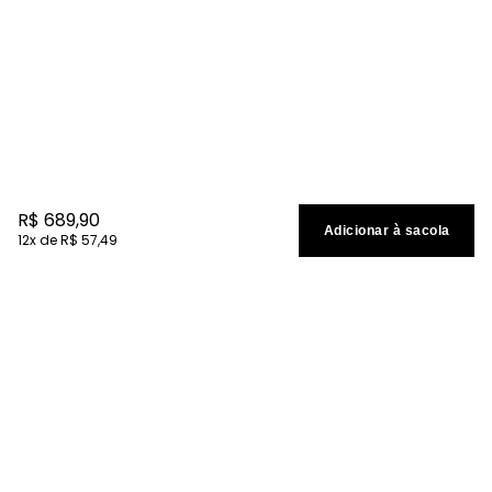
R$
689
,
90
Adicionar à sacola
12
R$
57
,
49