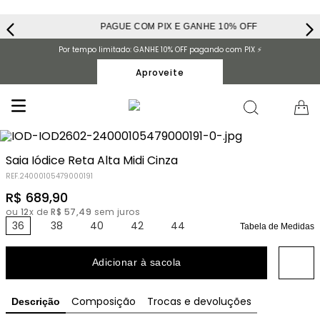
PAGUE COM PIX E GANHE 10% OFF
Por tempo limitado: GANHE 10% OFF pagando com PIX ⚡️
Aproveite
Saia Iódice Reta Alta Midi Cinza
REF.
24000105479000191
R$
689
,
90
ou
12
x de
R$
57
,
49
sem juros
36
38
40
42
44
Tabela de Medidas
Adicionar à sacola
Composição
Trocas e devoluções
Descrição