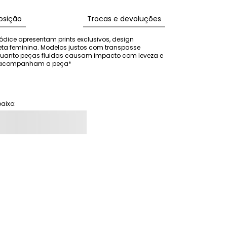
sição
Trocas e devoluções
ódice apresentam prints exclusivos, design 
eta feminina. Modelos justos com transpasse 
nquanto peças fluidas causam impacto com leveza e 
ão acompanham a peça*
aixo: