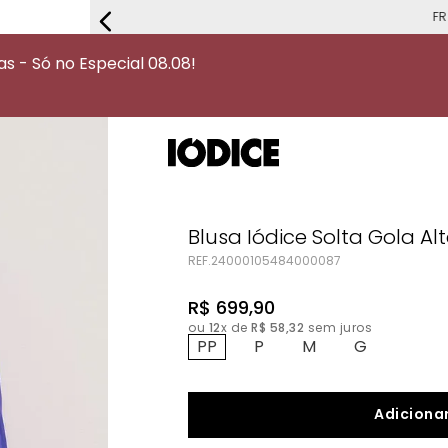
FRETE G
 - Só no Especial 08.08!
Blusa Iódice Solta Gola 
REF.
24000105484000087
R$
699
,
90
ou
12
x de
R$
58
,
32
sem juros
PP
P
M
G
Adicionar