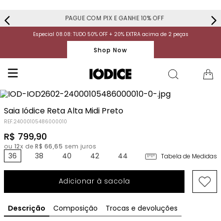
PAGUE COM PIX E GANHE 10% OFF
Especial 08.08: TUDO 50% OFF + 20% EXTRA acima de 2 peças
Shop Now
Saia Iódice Reta Alta Midi Preto
REF.
24000105486000010
R$
799
,
90
ou
12
x de
R$
66
,
65
sem juros
36
38
40
42
44
Tabela de Medidas
Adicionar à sacola
Descrição
Composição
Trocas e devoluções