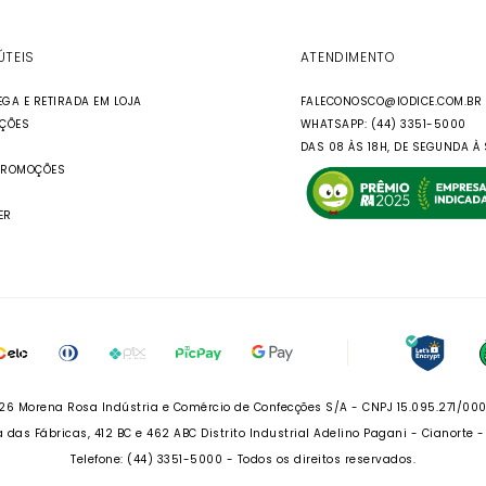
ÚTEIS
ATENDIMENTO
EGA E RETIRADA EM LOJA
FALECONOSCO@IODICE.COM.BR
UÇÕES
WHATSAPP: (44) 3351-5000
DAS 08 ÀS 18H, DE SEGUNDA À 
PROMOÇÕES
ER
26 Morena Rosa Indústria e Comércio de Confecções S/A - CNPJ 15.095.271/00
 das Fábricas, 412 BC e 462 ABC Distrito Industrial Adelino Pagani - Cianorte 
Telefone: (44) 3351-5000 - Todos os direitos reservados.