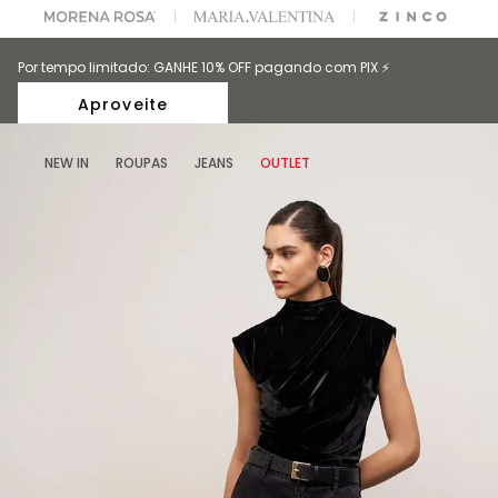
A ESCOLHER SEU LOOK?
FALE COM NOSSA PERSONAL SHOPPER.
Por tempo limitado: GANHE 10% OFF pagando com PIX ⚡️
Aproveite
NEW IN
ROUPAS
JEANS
OUTLET