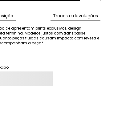
sição
Trocas e devoluções
ódice apresentam prints exclusivos, design 
eta feminina. Modelos justos com transpasse 
nquanto peças fluidas causam impacto com leveza e 
ão acompanham a peça*
aixo: