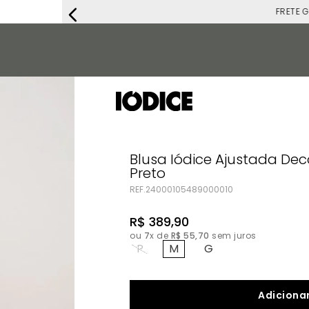
FRETE G
Blusa Iódice Ajustada De
Preto
REF.
24000105489000010
R$
389
,
90
ou
7
x de
R$
55
,
70
sem juros
P
M
G
Adicionar