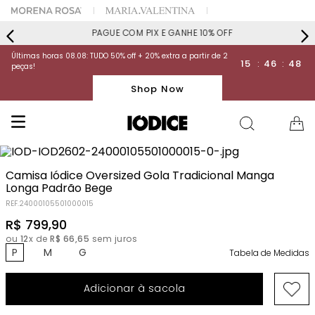
PAGUE COM PIX E GANHE 10% OFF
Últimas horas 08.08: TUDO 50% off + 20% extra a partir de 2
15
:
46
:
48
peças!
Shop Now
Camisa Iódice Oversized Gola Tradicional Manga
Longa Padrão Bege
REF.
24000105501000015
R$
799
,
90
ou
12
x de
R$
66
,
65
sem juros
P
M
G
Tabela de Medidas
Adicionar à sacola