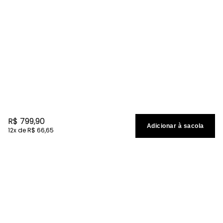
R$
799
,
90
Adicionar à sacola
12
R$
66
,
65