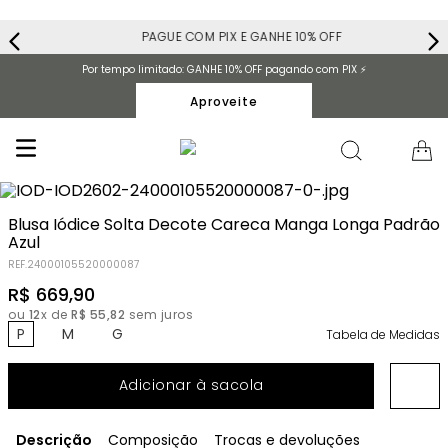
PAGUE COM PIX E GANHE 10% OFF
Por tempo limitado: GANHE 10% OFF pagando com PIX ⚡️
Aproveite
Blusa Iódice Solta Decote Careca Manga Longa Padrão
Azul
REF.
24000105520000087
R$
669
,
90
ou
12
x de
R$
55
,
82
sem juros
P
M
G
Tabela de Medidas
Adicionar à sacola
Descrição
Composição
Trocas e devoluções