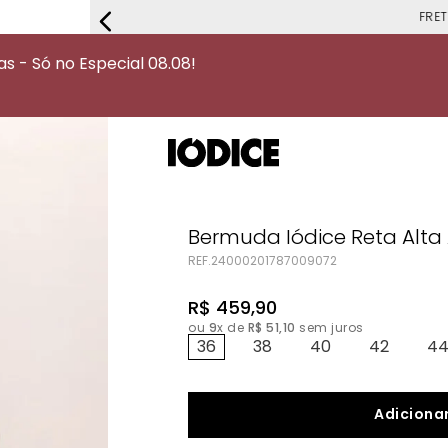
FRETE G
 - Só no Especial 08.08!
Bermuda Iódice Reta Alta 
REF.
24000201787009072
R$
459
,
90
ou
9
x de
R$
51
,
10
sem juros
36
38
40
42
4
Adicionar