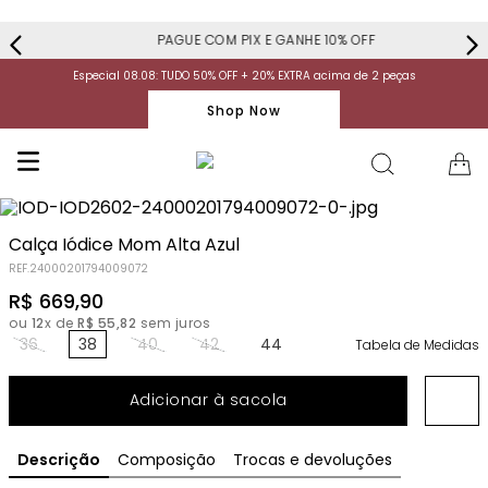
PAGUE COM PIX E GANHE 10% OFF
Especial 08.08: TUDO 50% OFF + 20% EXTRA acima de 2 peças
Shop Now
Calça Iódice Mom Alta Azul
REF.
24000201794009072
R$
669
,
90
ou
12
x de
R$
55
,
82
sem juros
36
38
40
42
44
Tabela de Medidas
Adicionar à sacola
Descrição
Composição
Trocas e devoluções