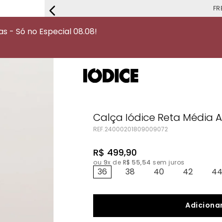
FRETE G
 - Só no Especial 08.08!
Calça Iódice Reta Média A
REF.
24000201809009072
R$
499
,
90
ou
9
x de
R$
55
,
54
sem juros
36
38
40
42
4
Adicionar