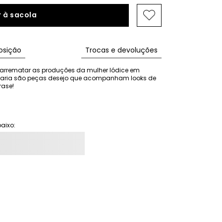
 à sacola
sição
Trocas e devoluções
arrematar as produções da mulher Iódice em 
ataria são peças desejo que acompanham looks de 
rase!
aixo: