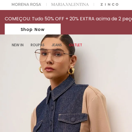
A ESCOLHER SEU LOOK?
FALE COM NOSSA PERSONAL SHOPPER.
COMEÇOU: Tudo 50% OFF + 20% EXTRA acima de 2 peças
Shop Now
NEW IN
ROUPAS
JEANS
OUTLET