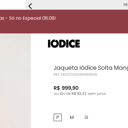
FRETE G
 - Só no Especial 08.08!
Jaqueta Iódice Solta Ma
REF.
24001700098998695
R$
999
,
90
ou
12
x de
R$
83
,
32
sem juros
P
M
G