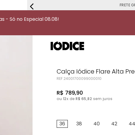
FRETE G
 - Só no Especial 08.08!
Calça Iódice Flare Alta Pr
REF.
24001700099000010
R$
789
,
90
ou
12
x de
R$
65
,
82
sem juros
36
38
40
42
4