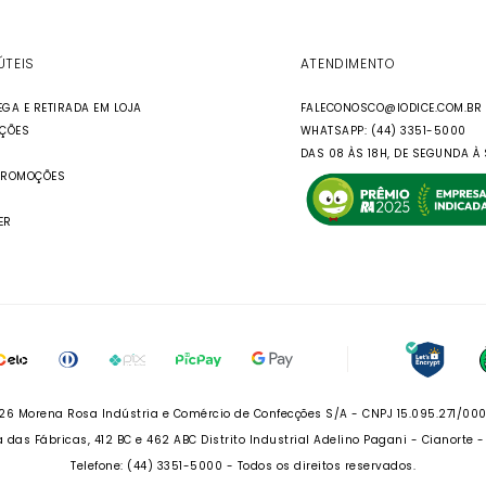
ÚTEIS
ATENDIMENTO
EGA E RETIRADA EM LOJA
FALECONOSCO@IODICE.COM.BR
UÇÕES
WHATSAPP: (44) 3351-5000
DAS 08 ÀS 18H, DE SEGUNDA À 
PROMOÇÕES
ER
26 Morena Rosa Indústria e Comércio de Confecções S/A - CNPJ 15.095.271/00
 das Fábricas, 412 BC e 462 ABC Distrito Industrial Adelino Pagani - Cianorte 
Telefone: (44) 3351-5000 - Todos os direitos reservados.