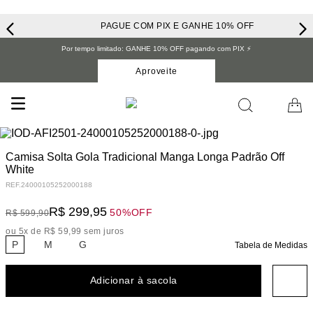
PAGUE COM PIX E GANHE 10% OFF
Por tempo limitado: GANHE 10% OFF pagando com PIX ⚡️
Aproveite
Camisa Solta Gola Tradicional Manga Longa Padrão Off
White
REF.
24000105252000188
R$
299
,
95
50%
OFF
R$
599
,
90
ou
5
x de
R$
59
,
99
sem juros
P
M
G
Tabela de Medidas
Adicionar à sacola