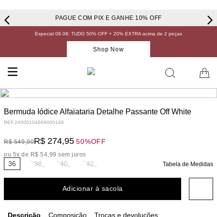
PAGUE COM PIX E GANHE 10% OFF
Especial 08.08: TUDO 50% OFF + 20% EXTRA acima de 2 peças
Shop Now
Bermuda Iódice Alfaiataria Detalhe Passante Off White
REF.
24000104669000188
R$
274
,
95
50%
OFF
R$
549
,
90
ou
5
x de
R$
54
,
99
sem juros
36
38
40
42
Tabela de Medidas
Adicionar à sacola
Descrição
Composição
Trocas e devoluções