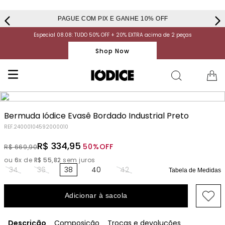
PAGUE COM PIX E GANHE 10% OFF
Especial 08.08: TUDO 50% OFF + 20% EXTRA acima de 2 peças
Shop Now
Bermuda Iódice Evasê Bordado Industrial Preto
REF.
24000104592000010
R$
334
,
95
50%
OFF
R$
669
,
90
ou
6
x de
R$
55
,
82
sem juros
34
36
38
40
42
Tabela de Medidas
Adicionar à sacola
Descrição
Composição
Trocas e devoluções