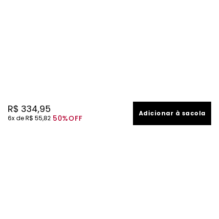
R$
334
,
95
Adicionar à sacola
50%
OFF
6
R$
55
,
82