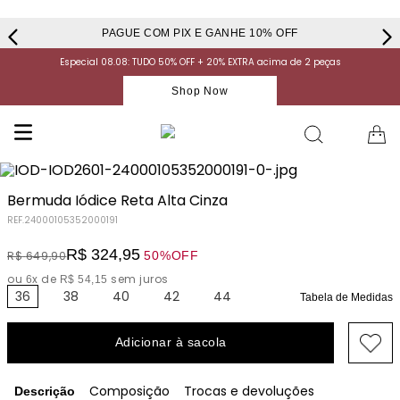
PAGUE COM PIX E GANHE 10% OFF
Especial 08.08: TUDO 50% OFF + 20% EXTRA acima de 2 peças
Shop Now
Bermuda Iódice Reta Alta Cinza
REF.
24000105352000191
R$
324
,
95
50%
OFF
R$
649
,
90
ou
x de
sem juros
6
R$
54
,
15
36
38
40
42
44
Tabela de Medidas
Adicionar à sacola
Composição
Trocas e devoluções
Descrição