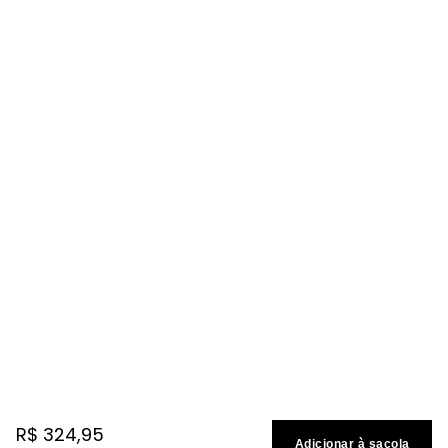
R$
324
,
95
Adicionar à sacola