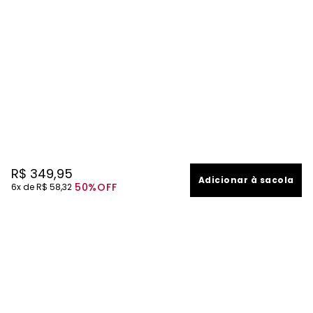
R$
349
,
95
Adicionar à sacola
50%
OFF
6
R$
58
,
32