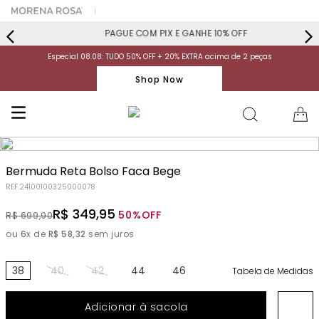
PAGUE COM PIX E GANHE 10% OFF
Especial 08.08: TUDO 50% OFF + 20% EXTRA acima de 2 peças
Shop Now
Bermuda Reta Bolso Faca Bege
REF.
24100100325000078
R$
349
,
95
50%
OFF
R$
699
,
90
ou
6
x de
R$
58
,
32
sem juros
38
40
42
44
46
Tabela de Medidas
Adicionar à sacola