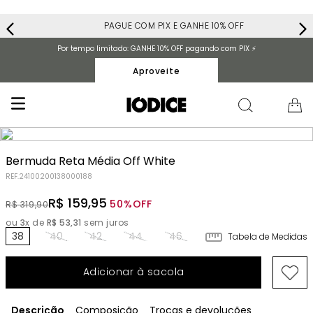
PAGUE COM PIX E GANHE 10% OFF
Por tempo limitado: GANHE 10% OFF pagando com PIX ⚡️
Aproveite
Bermuda Reta Média Off White
REF.
24100200138000188
R$
159
,
95
50%
OFF
R$
319
,
90
ou
3
x de
R$
53
,
31
sem juros
38
40
42
44
46
Tabela de Medidas
Adicionar à sacola
Descrição
Composição
Trocas e devoluções