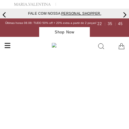
FALE COM NOSSA
PERSONAL SHOPPER.
Últimas horas 08.08: TUDO 50% off + 20% extra a partir de 2 peças!
22
:
35
:
45
Shop Now