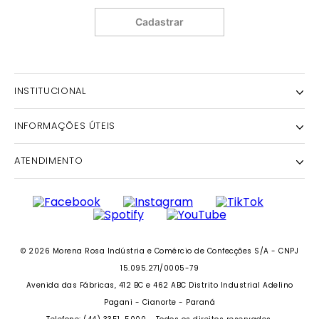
Cadastrar
INSTITUCIONAL
INFORMAÇÕES ÚTEIS
NOSSA HISTÓRIA
NOSSAS LOJAS
ATENDIMENTO
POLÍTICA DE ENTREGA E RETIRADA EM LOJA
POLÍTICA DE PRIVACIDADE
TROCAS E DEVOLUÇÕES
INSTITUTO MORENA ROSA
FALECONOSCO@IODICE.COM.BR
TROQUE FÁCIL
GRUPO MORENA ROSA
WHATSAPP: (41) 4042-1559
REGULAMENTO E PROMOÇÕES
SEJA UM FRANQUEADO
DAS 08 ÀS 18H
© 2026 Morena Rosa Indústria e Comércio de Confecções S/A - CNPJ
RECLAME AQUI
SEJA UM REVENDEDOR
15.095.271/0005-79
PERSONAL SHOPPER
Avenida das Fábricas, 412 BC e 462 ABC Distrito Industrial Adelino
PERSONAL SHOPPER
Pagani - Cianorte - Paraná