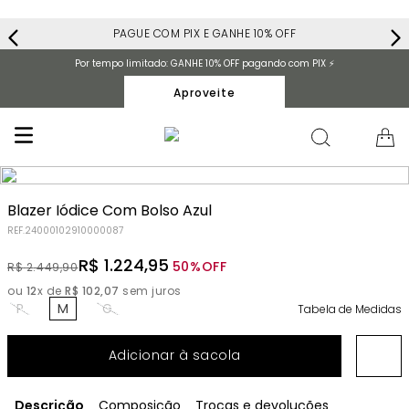
PAGUE COM PIX E GANHE 10% OFF
Por tempo limitado: GANHE 10% OFF pagando com PIX ⚡️
Aproveite
Blazer Iódice Com Bolso Azul
REF.
24000102910000087
R$
1
.
224
,
95
50%
OFF
R$
2
.
449
,
90
ou
12
x de
R$
102
,
07
sem juros
P
M
G
Tabela de Medidas
Adicionar à sacola
Descrição
Composição
Trocas e devoluções